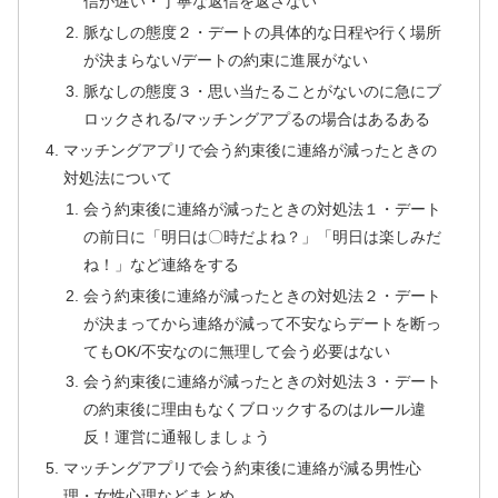
信が遅い・丁寧な返信を返さない
脈なしの態度２・デートの具体的な日程や行く場所
が決まらない/デートの約束に進展がない
脈なしの態度３・思い当たることがないのに急にブ
ロックされる/マッチングアプるの場合はあるある
マッチングアプリで会う約束後に連絡が減ったときの
対処法について
会う約束後に連絡が減ったときの対処法１・デート
の前日に「明日は〇時だよね？」「明日は楽しみだ
ね！」など連絡をする
会う約束後に連絡が減ったときの対処法２・デート
が決まってから連絡が減って不安ならデートを断っ
てもOK/不安なのに無理して会う必要はない
会う約束後に連絡が減ったときの対処法３・デート
の約束後に理由もなくブロックするのはルール違
反！運営に通報しましょう
マッチングアプリで会う約束後に連絡が減る男性心
理・女性心理などまとめ