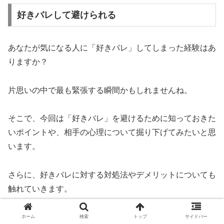
好きバレして避けられる
あなたが気になる人に「好きバレ」してしまった経験はあ
りますか？
片思いの中で最も緊張する瞬間かもしれませんね。
そこで、今回は「好きバレ」を避けるために知っておきた
いポイントや、相手の心理について掘り下げてみたいと思
います。
さらに、好きバレに対する対処法やデメリットについても
触れていきます。
片思いは心の中で独り占めしてしまいがちですが、この記
ホーム
検索
トップ
サイドバー