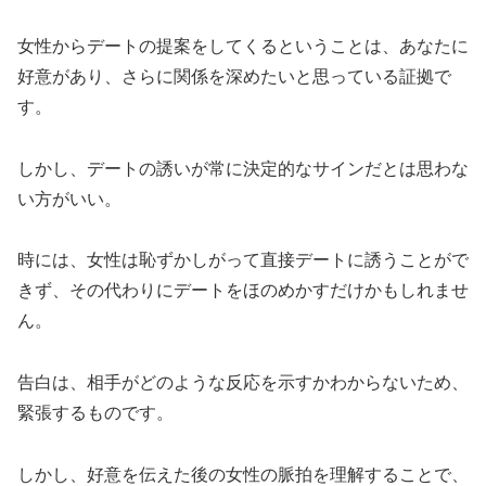
女性からデートの提案をしてくるということは、あなたに
好意があり、さらに関係を深めたいと思っている証拠で
す。
しかし、デートの誘いが常に決定的なサインだとは思わな
い方がいい。
時には、女性は恥ずかしがって直接デートに誘うことがで
きず、その代わりにデートをほのめかすだけかもしれませ
ん。
告白は、相手がどのような反応を示すかわからないため、
緊張するものです。
しかし、好意を伝えた後の女性の脈拍を理解することで、