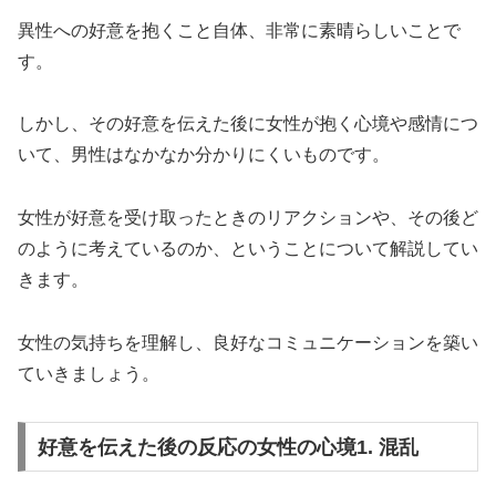
異性への好意を抱くこと自体、非常に素晴らしいことで
す。
しかし、その好意を伝えた後に女性が抱く心境や感情につ
いて、男性はなかなか分かりにくいものです。
女性が好意を受け取ったときのリアクションや、その後ど
のように考えているのか、ということについて解説してい
きます。
女性の気持ちを理解し、良好なコミュニケーションを築い
ていきましょう。
好意を伝えた後の反応の女性の心境1. 混乱