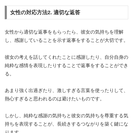
女性の対応方法2. 適切な返答
女性から適切な返事をもらったら、彼女の気持ちを理解
し、感謝していることを示す返事をすることが大切です。
彼女の考えを話してくれたことに感謝したり、自分自身の
純粋な感情を表現したりすることで返事をすることができ
る。
あまり強く出過ぎたり、激しすぎる言葉を使ったりして、
熱心すぎると思われるのは避けたいものです。
しかし、純粋な感謝の気持ちと彼女の気持ちを尊重する気
持ちを表現することが、長続きするつながりを築く鍵にな
ります。