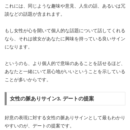
これには、同じような趣味や意見、人生の話、あるいは冗
談などの話題が含まれます。
もし女性が心を開いて個人的な話題について話してくれる
なら、それは彼女があなたに興味を持っている良いサイン
になります。
というのも、より個人的で意味のあることを話せるほど、
あなたと一緒にいて居心地がいいということを示している
ことが多いからです。
女性の脈ありサイン3. デートの提案
好意の表現に対する女性の脈ありサインとして最もわかり
やすいのが、デートの提案です。