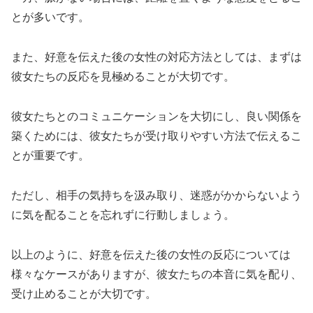
とが多いです。
また、好意を伝えた後の女性の対応方法としては、まずは
彼女たちの反応を見極めることが大切です。
彼女たちとのコミュニケーションを大切にし、良い関係を
築くためには、彼女たちが受け取りやすい方法で伝えるこ
とが重要です。
ただし、相手の気持ちを汲み取り、迷惑がかからないよう
に気を配ることを忘れずに行動しましょう。
以上のように、好意を伝えた後の女性の反応については
様々なケースがありますが、彼女たちの本音に気を配り、
受け止めることが大切です。