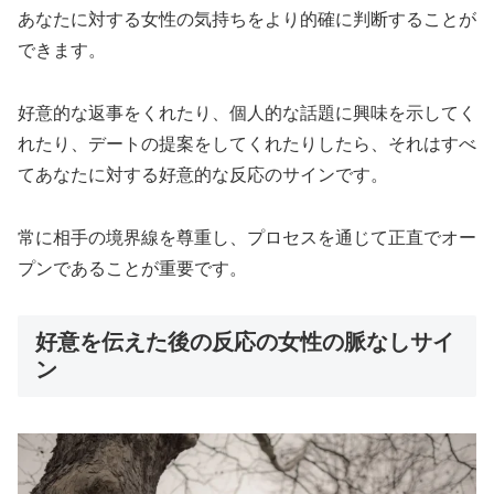
あなたに対する女性の気持ちをより的確に判断することが
できます。
好意的な返事をくれたり、個人的な話題に興味を示してく
れたり、デートの提案をしてくれたりしたら、それはすべ
てあなたに対する好意的な反応のサインです。
常に相手の境界線を尊重し、プロセスを通じて正直でオー
プンであることが重要です。
好意を伝えた後の反応の女性の脈なしサイ
ン