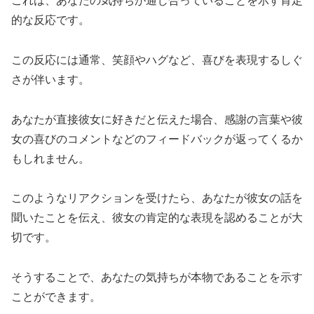
これは、あなたの気持ちが通じ合っていることを示す肯定
的な反応です。
この反応には通常、笑顔やハグなど、喜びを表現するしぐ
さが伴います。
あなたが直接彼女に好きだと伝えた場合、感謝の言葉や彼
女の喜びのコメントなどのフィードバックが返ってくるか
もしれません。
このようなリアクションを受けたら、あなたが彼女の話を
聞いたことを伝え、彼女の肯定的な表現を認めることが大
切です。
そうすることで、あなたの気持ちが本物であることを示す
ことができます。