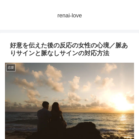
renai-love
好意を伝えた後の反応の女性の心境／脈あ
りサインと脈なしサインの対応方法
恋愛