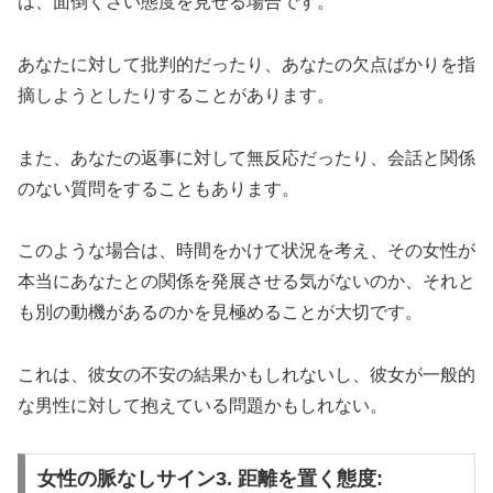
は、面倒くさい態度を見せる場合です。
あなたに対して批判的だったり、あなたの欠点ばかりを指
摘しようとしたりすることがあります。
また、あなたの返事に対して無反応だったり、会話と関係
のない質問をすることもあります。
このような場合は、時間をかけて状況を考え、その女性が
本当にあなたとの関係を発展させる気がないのか、それと
も別の動機があるのかを見極めることが大切です。
これは、彼女の不安の結果かもしれないし、彼女が一般的
な男性に対して抱えている問題かもしれない。
女性の脈なしサイン3. 距離を置く態度: