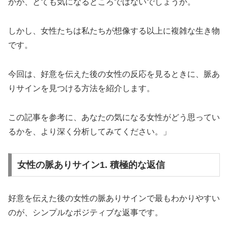
かが、とても気になるところではないでしょうか。
しかし、女性たちは私たちが想像する以上に複雑な生き物
です。
今回は、好意を伝えた後の女性の反応を見るときに、脈あ
りサインを見つける方法を紹介します。
この記事を参考に、あなたの気になる女性がどう思ってい
るかを、より深く分析してみてください。」
女性の脈ありサイン1. 積極的な返信
好意を伝えた後の女性の脈ありサインで最もわかりやすい
のが、シンプルなポジティブな返事です。