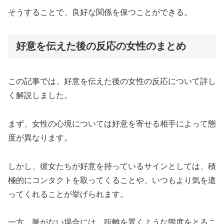
そうすることで、良好な関係を保つことができる。
好意を伝えた後の反応の女性のまとめ
この記事では、好意を伝えた後の女性の反応について詳し
く解説しました。
まず、女性の心境については好意を寄せる相手によって態
度が異なります。
しかし、彼女たちが好意を持っているサインとしては、積
極的にコンタクトを取ってくることや、いつもより気を遣
ってくれることが挙げられます。
一方、脈がない場合には、距離を置くような態度をとるこ